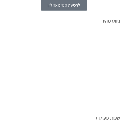
לרכישת מנויים און ליין
ניווט מהיר
ב
ריכת כפר מעש |
נינגה קלאב
שיעורי שחיה
לוח אירועים –
בריכה
|
נינגה
מחירון –
בריכה
|
נינגה
אישור השתתפות בנינגה
שעות פעילות