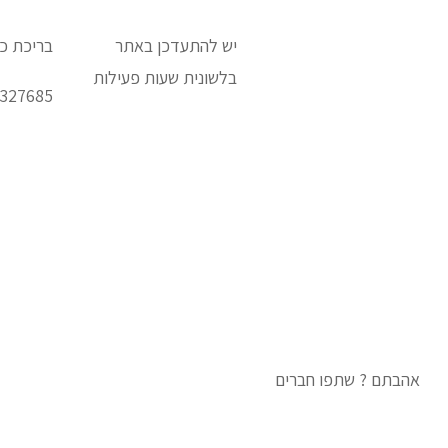
ב
ריכת כפר מעש |
נינגה
יש להתעדכן באתר
בריכת כ
קלאב
בלשונית שעות פעילות
9327685
שיעורי שחיה
לוח אירועים –
בריכה
|
נינגה
מחירון –
בריכה
|
נינגה
אישור השתתפות בנינגה
אהבתם ? שתפו חברים